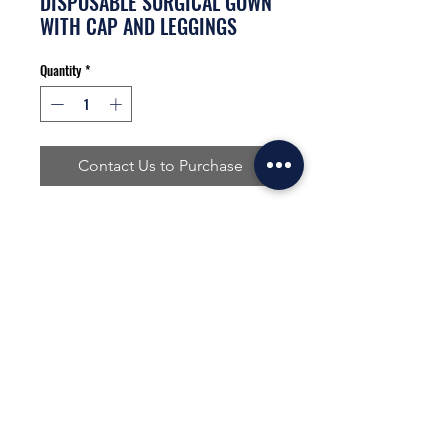
DISPOSABLE SURGICAL GOWN
WITH CAP AND LEGGINGS
Quantity
*
Contact Us to Purchase
We handle from size XS to XXL from 40 units
onwards.
quote your endowment to whatsapp 316
2324204
Medios de pago disponibles:
El contenido de esta página web está protegido por
copyright
y es propiedad de
COMERCIALIZADORA